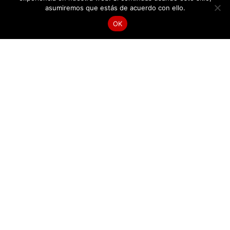
asumiremos que estás de acuerdo con ello.
OK
LLÁMANOS
HÁBLANOS
Cómo llegar a...
USADOS B&M
607 618 5521
316 308 0396
316 622 3037