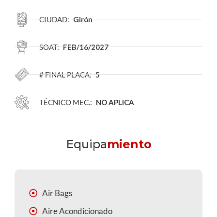
CIUDAD:
Girón
SOAT:
FEB/16/2027
# FINAL PLACA:
5
TÉCNICO MEC.:
NO APLICA
Equipa
miento
Air Bags
Aire Acondicionado