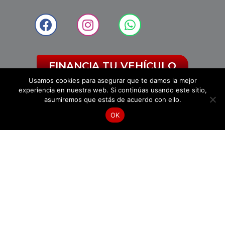
FINANCIA TU VEHÍCULO
Usamos cookies para asegurar que te damos la mejor
experiencia en nuestra web. Si continúas usando este sitio,
asumiremos que estás de acuerdo con ello.
OK
LLÁMANOS
HÁBLANOS
CONTÁCTATE CON
USADOS B&M
NUESTRA UBICACIÓN
Km 1 Anillo vial 23 158
Vía Florida - Girón Floridablanca