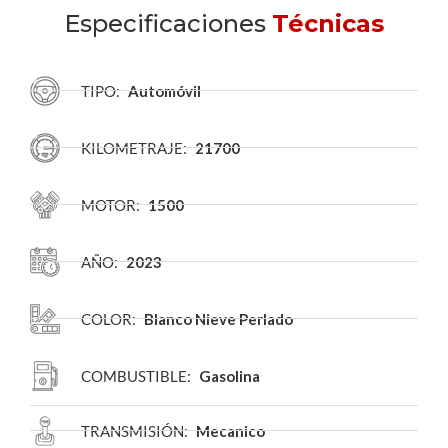
Especificaciones
Técnicas
TIPO:
Automóvil
KILOMETRAJE:
21700
MOTOR:
1500
AÑO:
2023
COLOR:
Blanco Nieve Perlado
COMBUSTIBLE:
Gasolina
TRANSMISIÓN:
Mecanico