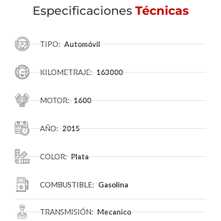
Especificaciones
Técnicas
TIPO:
Automóvil
KILOMETRAJE:
163000
MOTOR:
1600
AÑO:
2015
COLOR:
Plata
COMBUSTIBLE:
Gasolina
TRANSMISIÓN:
Mecanico