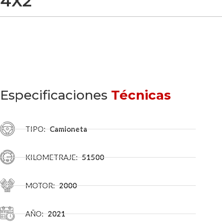
4X2
Especificaciones
Técnicas
TIPO:
Camioneta
KILOMETRAJE:
51500
MOTOR:
2000
AÑO:
2021