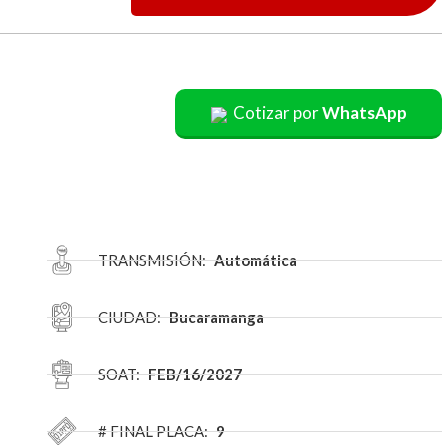
Cotizar por
WhatsApp
TRANSMISIÓN:
Automática
CIUDAD:
Bucaramanga
SOAT:
FEB/16/2027
# FINAL PLACA:
9