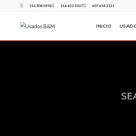
316 308 0396
316 622 3037
607 618 5521
INICIO
USAD
SE