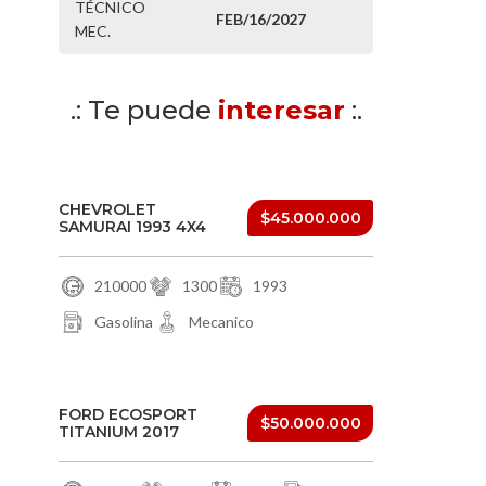
TÉCNICO
FEB/16/2027
MEC.
.: Te puede
interesar
:.
CHEVROLET
$45.000.000
SAMURAI 1993 4X4
210000
1300
1993
Gasolina
Mecanico
FORD ECOSPORT
$50.000.000
TITANIUM 2017