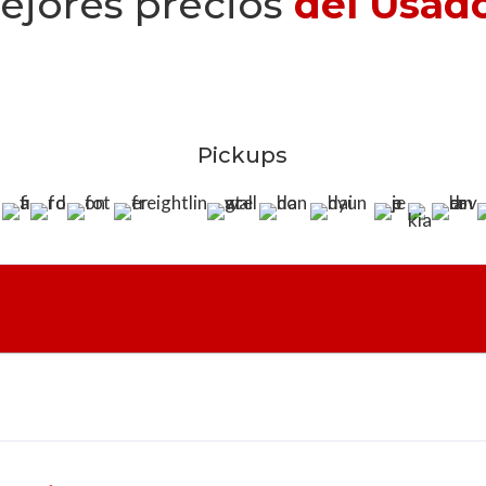
ejores precios
del Usad
Pickups