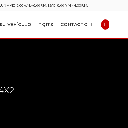
LUN A VIE. 8:00 A.M. - 6:00 P.M. | SAB. 8:00 A.M. - 4:00 P.M.
SU VEHÍCULO
PQR’S
CONTACTO
4X2