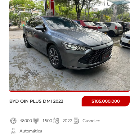
BYD QIN PLUS DMI 2022
$105.000.000
48000
1500
2022
Gasoelec
Automática