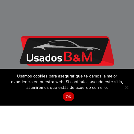
Usamos cookies para asegurar que te damos la mejor
Nuestro compromiso, es que por muchos años disfrute
experiencia en nuestra web. Si continúas usando este sitio,
de su auto. Asesorando de la mano de expertos a
asumiremos que estás de acuerdo con ello.
nuestros clientes, con los mejores precios y modelos de
OK
LLÁMANOS
HÁBLANOS
la región.