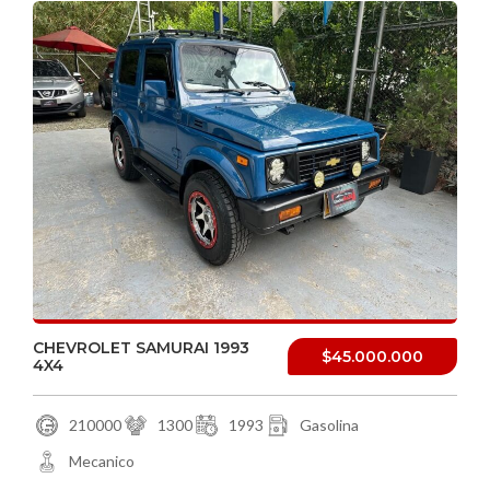
CHEVROLET SAMURAI 1993
$45.000.000
4X4
210000
1300
1993
Gasolina
Mecanico