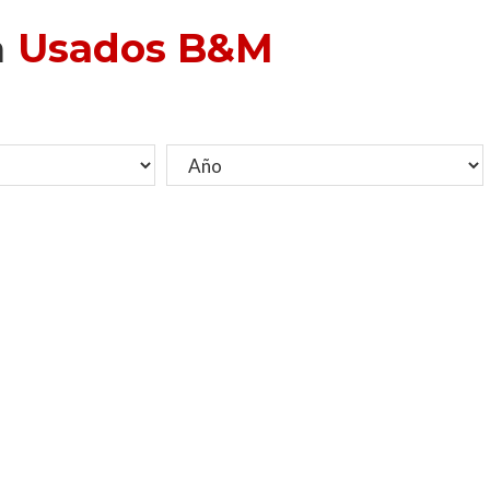
a
Usados B&M