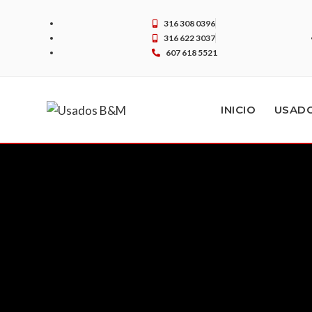
316 308 0396
316 622 3037
607 618 5521
INICIO
USAD