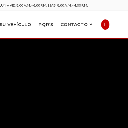
LUN A VIE. 8:00 A.M. - 6:00 P.M. | SAB. 8:00 A.M. - 4:00 P.M.
SU VEHÍCULO
PQR’S
CONTACTO