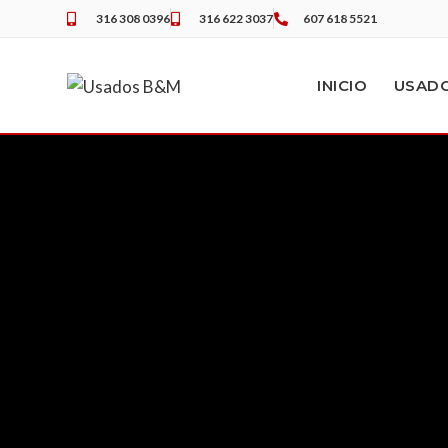
316 308 0396
316 622 3037
607 618 5521
INICIO
USAD