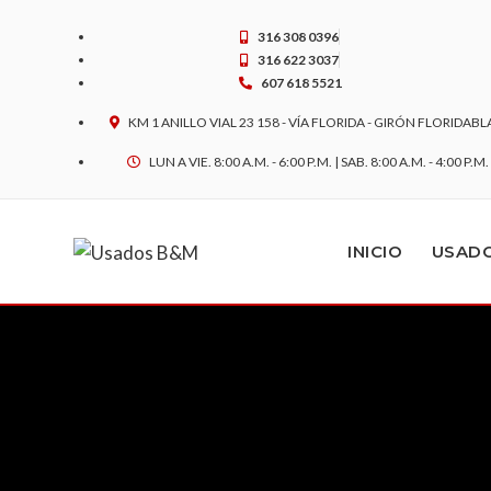
Ir
al
316 308 0396
contenido
316 622 3037
607 618 5521
KM 1 ANILLO VIAL 23 158 - VÍA FLORIDA - GIRÓN FLORIDAB
LUN A VIE. 8:00 A.M. - 6:00 P.M. | SAB. 8:00 A.M. - 4:00 P.M.
INICIO
USAD