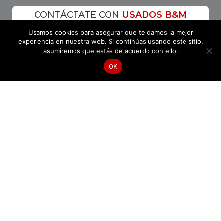
CONTÁCTATE CON
USADOS B&M
Usamos cookies para asegurar que te damos la mejor
experiencia en nuestra web. Si continúas usando este sitio,
asumiremos que estás de acuerdo con ello.
NUESTRA UBICACIÓN
OK
LLÁMANOS
HÁBLANOS
Km 1 Anillo vial 23 158
Vía Florida - Girón Floridablanca
Cómo llegar a...
USADOS B&M