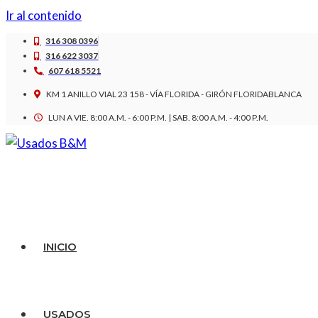
Ir al contenido
316 308 0396
316 622 3037
607 618 5521
KM 1 ANILLO VIAL 23 158 - VÍA FLORIDA - GIRÓN FLORIDABLANCA
LUN A VIE. 8:00 A.M. - 6:00 P.M. | SAB. 8:00 A.M. - 4:00 P.M.
INICIO
USADOS