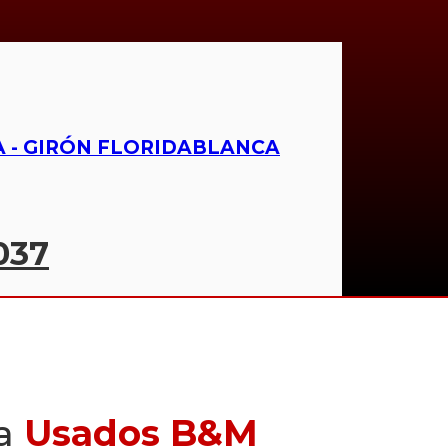
IDA - GIRÓN FLORIDABLANCA
037
 a
Usados B&M