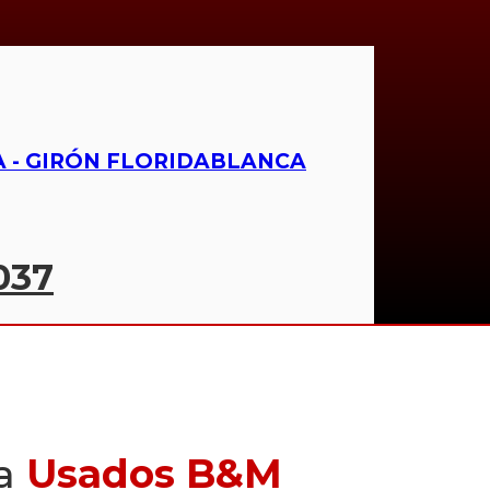
IDA - GIRÓN FLORIDABLANCA
037
 a
Usados B&M