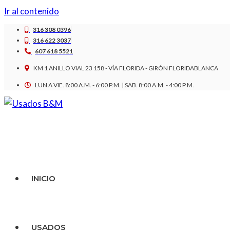
Ir al contenido
316 308 0396
316 622 3037
607 618 5521
KM 1 ANILLO VIAL 23 158 - VÍA FLORIDA - GIRÓN FLORIDABLANCA
LUN A VIE. 8:00 A.M. - 6:00 P.M. | SAB. 8:00 A.M. - 4:00 P.M.
INICIO
USADOS