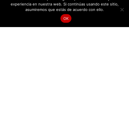
experiencia en nuestra web. Si continúas usando este sitio,
NUESTRA UBICACIÓN
asumiremos que estás de acuerdo con ello.
Km 1 Anillo vial 23 158
OK
LLÁMANOS
HÁBLANOS
Vía Florida - Girón Floridablanca
Cómo llegar a...
USADOS B&M
607 618 5521